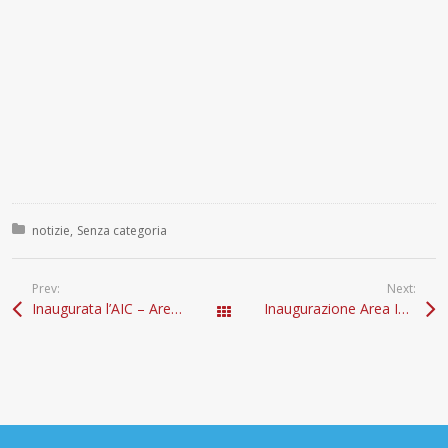
Posted in:
notizie
Senza categoria
Prev:
Next:
Inaugurata l’AIC – Area Industria della Conoscenza, primo nucleo industriale del nuovo distretto di Bagnoli
Inaugurazione Area Industria della Conoscenza -TGR – Campania
Tutti gli articoli